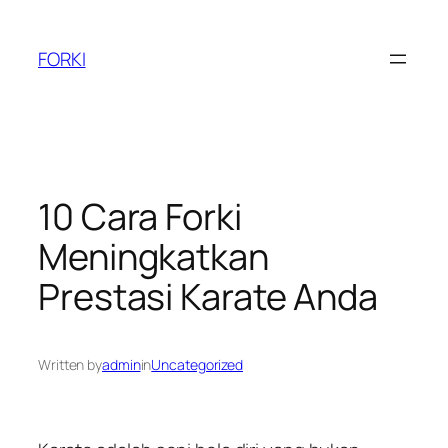
Skip
to
FORKI
content
10 Cara Forki
Meningkatkan
Prestasi Karate Anda
Written by
admin
in
Uncategorized