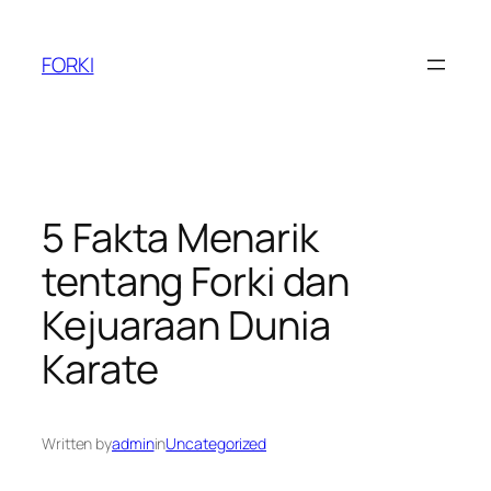
Skip
to
FORKI
content
5 Fakta Menarik
tentang Forki dan
Kejuaraan Dunia
Karate
Written by
admin
in
Uncategorized