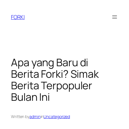
Skip
to
FORKI
content
Apa yang Baru di
Berita Forki? Simak
Berita Terpopuler
Bulan Ini
Written by
admin
in
Uncategorized