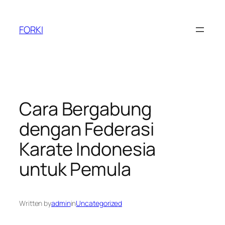
Skip
to
FORKI
content
Cara Bergabung
dengan Federasi
Karate Indonesia
untuk Pemula
Written by
admin
in
Uncategorized