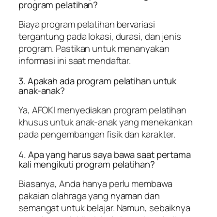
program pelatihan?
Biaya program pelatihan bervariasi
tergantung pada lokasi, durasi, dan jenis
program. Pastikan untuk menanyakan
informasi ini saat mendaftar.
3. Apakah ada program pelatihan untuk
anak-anak?
Ya, AFOKI menyediakan program pelatihan
khusus untuk anak-anak yang menekankan
pada pengembangan fisik dan karakter.
4. Apa yang harus saya bawa saat pertama
kali mengikuti program pelatihan?
Biasanya, Anda hanya perlu membawa
pakaian olahraga yang nyaman dan
semangat untuk belajar. Namun, sebaiknya