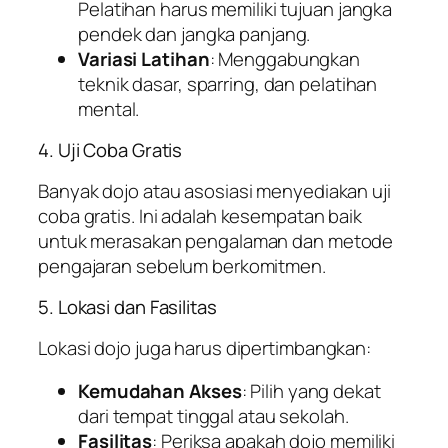
Pelatihan harus memiliki tujuan jangka
pendek dan jangka panjang.
Variasi Latihan
: Menggabungkan
teknik dasar, sparring, dan pelatihan
mental.
4. Uji Coba Gratis
Banyak dojo atau asosiasi menyediakan uji
coba gratis. Ini adalah kesempatan baik
untuk merasakan pengalaman dan metode
pengajaran sebelum berkomitmen.
5. Lokasi dan Fasilitas
Lokasi dojo juga harus dipertimbangkan:
Kemudahan Akses
: Pilih yang dekat
dari tempat tinggal atau sekolah.
Fasilitas
: Periksa apakah dojo memiliki