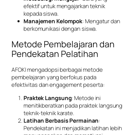
efektif untuk mengajarkan teknik
kepada siswa.
Manajemen Kelompok
: Mengatur dan
berkomunikasi dengan siswa.
Metode Pembelajaran dan
Pendekatan Pelatihan
AFOKI mengadopsi berbagai metode
pembelajaran yang berfokus pada
efektivitas dan engagement peserta:
Praktek Langsung
: Metode ini
menitikberatkan pada praktek langsung
teknik-teknik karate.
Latihan Berbasis Permainan
:
Pendekatan ini menjadikan latihan lebih