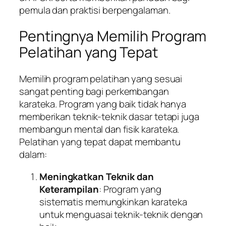
pemula dan praktisi berpengalaman.
Pentingnya Memilih Program
Pelatihan yang Tepat
Memilih program pelatihan yang sesuai
sangat penting bagi perkembangan
karateka. Program yang baik tidak hanya
memberikan teknik-teknik dasar tetapi juga
membangun mental dan fisik karateka.
Pelatihan yang tepat dapat membantu
dalam:
Meningkatkan Teknik dan
Keterampilan
: Program yang
sistematis memungkinkan karateka
untuk menguasai teknik-teknik dengan