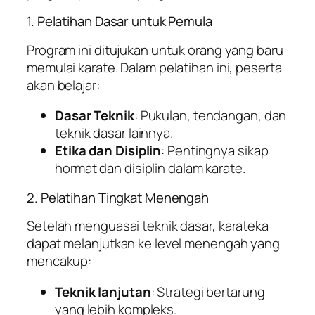
1. Pelatihan Dasar untuk Pemula
Program ini ditujukan untuk orang yang baru
memulai karate. Dalam pelatihan ini, peserta
akan belajar:
Dasar Teknik
: Pukulan, tendangan, dan
teknik dasar lainnya.
Etika dan Disiplin
: Pentingnya sikap
hormat dan disiplin dalam karate.
2. Pelatihan Tingkat Menengah
Setelah menguasai teknik dasar, karateka
dapat melanjutkan ke level menengah yang
mencakup:
Teknik lanjutan
: Strategi bertarung
yang lebih kompleks.