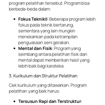
program pelatihan tersebut. Program bisa
berbeda-beda dalam:
Fokus Teknikil
: Beberapa program lebih
fokus pada teknik bertarung,
sementara yang lain mungkin
menekankan pada ketrampilan
penguasaan seni gerakan.
Mental dan Fisik
: Program yang
seimbang antara pelatihan fisik dan
mental dapat memberikan hasil yang
lebih baik bagi karateka.
3. Kurikulum dan Struktur Pelatihan
Cek kurikulum yang ditawarkan. Program
pelatihan yang baik harus:
Tersusun Rapi dan Terstruktur
: