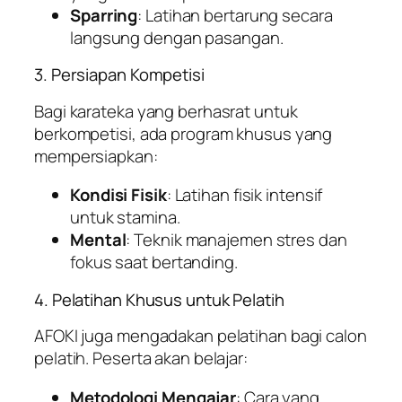
Sparring
: Latihan bertarung secara
langsung dengan pasangan.
3. Persiapan Kompetisi
Bagi karateka yang berhasrat untuk
berkompetisi, ada program khusus yang
mempersiapkan:
Kondisi Fisik
: Latihan fisik intensif
untuk stamina.
Mental
: Teknik manajemen stres dan
fokus saat bertanding.
4. Pelatihan Khusus untuk Pelatih
AFOKI juga mengadakan pelatihan bagi calon
pelatih. Peserta akan belajar:
Metodologi Mengajar
: Cara yang