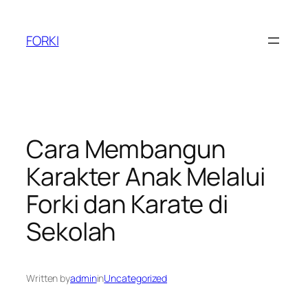
Skip
to
FORKI
content
Cara Membangun
Karakter Anak Melalui
Forki dan Karate di
Sekolah
Written by
admin
in
Uncategorized