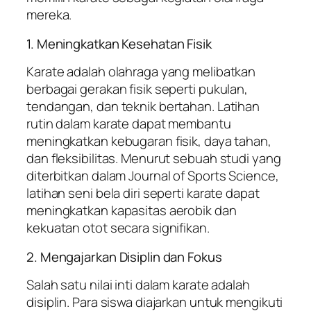
mereka.
1. Meningkatkan Kesehatan Fisik
Karate adalah olahraga yang melibatkan
berbagai gerakan fisik seperti pukulan,
tendangan, dan teknik bertahan. Latihan
rutin dalam karate dapat membantu
meningkatkan kebugaran fisik, daya tahan,
dan fleksibilitas. Menurut sebuah studi yang
diterbitkan dalam
Journal of Sports Science
,
latihan seni bela diri seperti karate dapat
meningkatkan kapasitas aerobik dan
kekuatan otot secara signifikan.
2. Mengajarkan Disiplin dan Fokus
Salah satu nilai inti dalam karate adalah
disiplin. Para siswa diajarkan untuk mengikuti