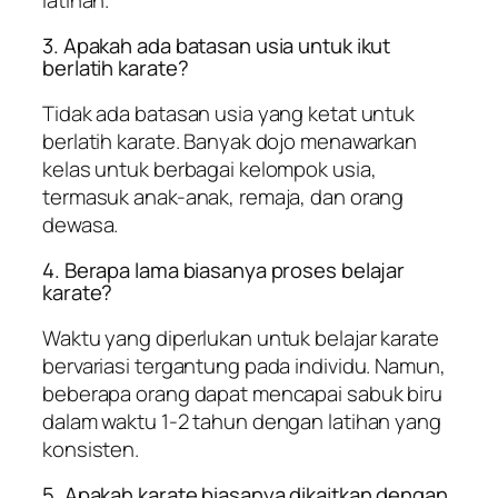
3. Apakah ada batasan usia untuk ikut
berlatih karate?
Tidak ada batasan usia yang ketat untuk
berlatih karate. Banyak dojo menawarkan
kelas untuk berbagai kelompok usia,
termasuk anak-anak, remaja, dan orang
dewasa.
4. Berapa lama biasanya proses belajar
karate?
Waktu yang diperlukan untuk belajar karate
bervariasi tergantung pada individu. Namun,
beberapa orang dapat mencapai sabuk biru
dalam waktu 1-2 tahun dengan latihan yang
konsisten.
5. Apakah karate biasanya dikaitkan dengan