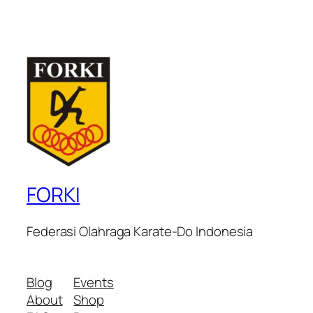
FORKI
Federasi Olahraga Karate-Do Indonesia
Blog
Events
About
Shop