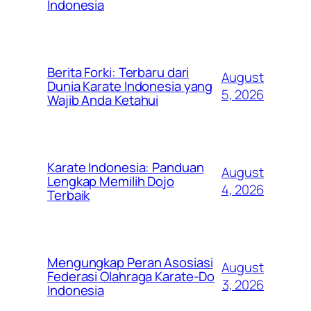
Indonesia
Berita Forki: Terbaru dari
August
Dunia Karate Indonesia yang
5, 2026
Wajib Anda Ketahui
Karate Indonesia: Panduan
August
Lengkap Memilih Dojo
4, 2026
Terbaik
Mengungkap Peran Asosiasi
August
Federasi Olahraga Karate-Do
3, 2026
Indonesia