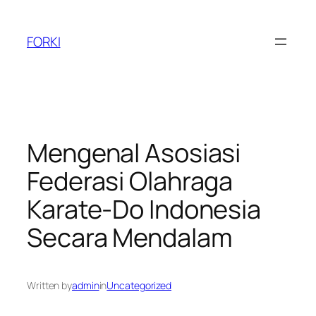
Skip
to
FORKI
content
Mengenal Asosiasi
Federasi Olahraga
Karate-Do Indonesia
Secara Mendalam
Written by
admin
in
Uncategorized