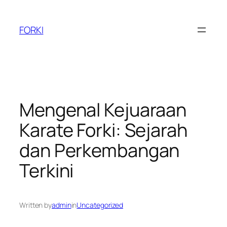
Skip
to
FORKI
content
Mengenal Kejuaraan
Karate Forki: Sejarah
dan Perkembangan
Terkini
Written by
admin
in
Uncategorized