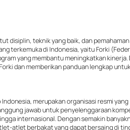
tut disiplin, teknik yang baik, dan pemahaman 
 yang terkemuka di Indonesia, yaitu Forki (Fed
am yang membantu meningkatkan kinerja. Dal
 Forki dan memberikan panduan lengkap untuk 
Do Indonesia, merupakan organisasi resmi y
rtanggung jawab untuk penyelenggaraan kompeti
ingga internasional. Dengan semakin banyakn
et-atlet berbakat yang dapat bersaing di tin