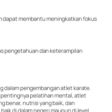
alam dapat membantu meningkatkan fokus
uas pengetahuan dan keterampilan
ing dalam pengembangan atlet karate.
entingnya pelatihan mental, atlet
g benar, nutrisi yang baik, dan
baik di dalam negeri maupun di level