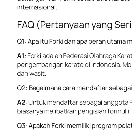
internasional.
FAQ (Pertanyaan yang Seri
Q1: Apa itu Forki dan apa peran utama 
A1
: Forki adalah Federasi Olahraga Ka
pengembangan karate di Indonesia. Mere
dan wasit.
Q2: Bagaimana cara mendaftar sebagai
A2
: Untuk mendaftar sebagai anggota F
biasanya melibatkan pengisian formuli
Q3: Apakah Forki memiliki program pel