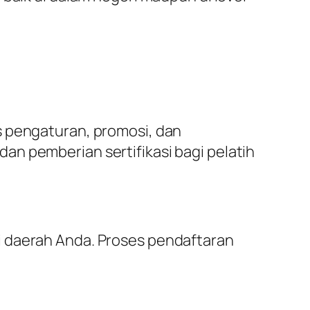
s pengaturan, promosi, dan
an pemberian sertifikasi bagi pelatih
i daerah Anda. Proses pendaftaran