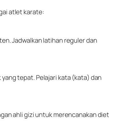
i atlet karate:
en. Jadwalkan latihan reguler dan
ang tepat. Pelajari kata (kata) dan
gan ahli gizi untuk merencanakan diet