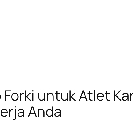
orki untuk Atlet Kar
erja Anda