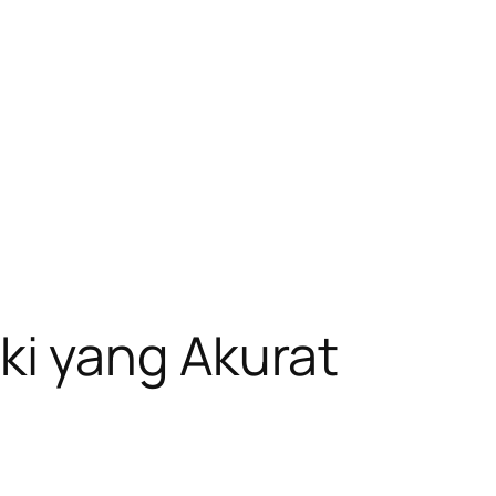
i yang Akurat