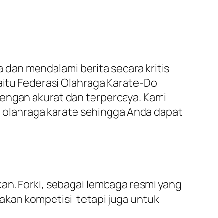
dan mendalami berita secara kritis
yaitu Federasi Olahraga Karate-Do
dengan akurat dan terpercaya. Kami
olahraga karate sehingga Anda dapat
an. Forki, sebagai lembaga resmi yang
kan kompetisi, tetapi juga untuk