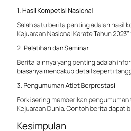
1. Hasil Kompetisi Nasional
Salah satu berita penting adalah hasil 
Kejuaraan Nasional Karate Tahun 2023” y
2. Pelatihan dan Seminar
Berita lainnya yang penting adalah info
biasanya mencakup detail seperti tangg
3. Pengumuman Atlet Berprestasi
Forki sering memberikan pengumuman ten
Kejuaraan Dunia. Contoh berita dapat be
Kesimpulan