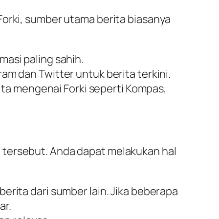
Forki, sumber utama berita biasanya
masi paling sahih.
ram dan Twitter untuk berita terkini.
ita mengenai Forki seperti Kompas,
 tersebut. Anda dapat melakukan hal
rita dari sumber lain. Jika beberapa
ar.