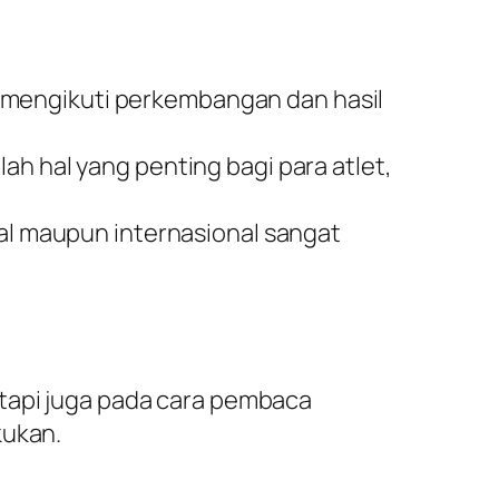
 mengikuti perkembangan dan hasil
ah hal yang penting bagi para atlet,
nal maupun internasional sangat
etapi juga pada cara pembaca
kukan.