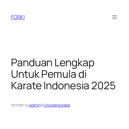
Skip
to
FORKI
content
Panduan Lengkap
Untuk Pemula di
Karate Indonesia 2025
Written by
admin
in
Uncategorized