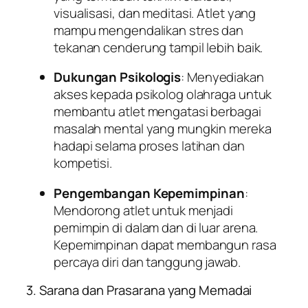
visualisasi, dan meditasi. Atlet yang
mampu mengendalikan stres dan
tekanan cenderung tampil lebih baik.
Dukungan Psikologis
: Menyediakan
akses kepada psikolog olahraga untuk
membantu atlet mengatasi berbagai
masalah mental yang mungkin mereka
hadapi selama proses latihan dan
kompetisi.
Pengembangan Kepemimpinan
:
Mendorong atlet untuk menjadi
pemimpin di dalam dan di luar arena.
Kepemimpinan dapat membangun rasa
percaya diri dan tanggung jawab.
3. Sarana dan Prasarana yang Memadai