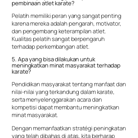
pembinaan atlet karate?
Pelatih memiliki peran yang sangat penting
karena mereka adalah pengarah, motivator,
dan pengembang keterampilan atlet.
Kualitas pelatih sangat berpengaruh
terhadap perkembangan atlet.
5. Apa yang bisa dilakukan untuk
meningkatkan minat masyarakat terhadap
karate?
Pendidikan masyarakat tentang manfaat dan
nilai-nilai yang terkandung dalam karate,
serta menyelenggarakan acara dan
kompetisi dapat membantu meningkatkan
minat masyarakat.
Dengan memanfaatkan stratégi peningkatan
yang telah dibahas di atas, kita berharap