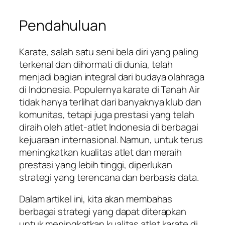
Pendahuluan
Karate, salah satu seni bela diri yang paling
terkenal dan dihormati di dunia, telah
menjadi bagian integral dari budaya olahraga
di Indonesia. Populernya karate di Tanah Air
tidak hanya terlihat dari banyaknya klub dan
komunitas, tetapi juga prestasi yang telah
diraih oleh atlet-atlet Indonesia di berbagai
kejuaraan internasional. Namun, untuk terus
meningkatkan kualitas atlet dan meraih
prestasi yang lebih tinggi, diperlukan
strategi yang terencana dan berbasis data.
Dalam artikel ini, kita akan membahas
berbagai strategi yang dapat diterapkan
untuk meningkatkan kualitas atlet karate di