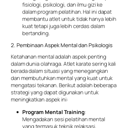
fisiologi, psikologi, dan ilmu gizi ke
dalam program pelatihan. Hal ini dapat
membantu atlet untuk tidak hanya lebih
kuat tetapi juga lebih cerdas dalam
bertanding.
2. Pembinaan Aspek Mental dan Psikologis
Ketahanan mental adalah aspek penting
dalam dunia olahraga. Atlet karate sering kali
berada dalam situasi yang menegangkan
dan membutuhkan mental yang kuat untuk
mengatasi tekanan. Berikut adalah beberapa
strategi yang dapat digunakan untuk
meningkatkan aspek ini:
Program Mental Training
:
Mengadakan sesi pelatihan mental
yang termasuk teknik relaksasi,