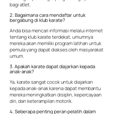
bagi atlet.
2. Bagaimana cara mendaftar untuk
bergabung di klub karate?
Anda bisa mencari informasi melalui internet
tentang klub karate terdekat, umumnya
mereka akan memiliki program latihan untuk
pemula yang dapat diakses oleh masyarakat
umum.
3. Apakah karate dapat diajarkan kepada
anak-anak?
Ya, karate sangat cocok untuk diajarkan
kepada anak-anak karena dapat membantu
mereka meningkatkan disiplin, kepercayaan
diri, dan keterampilan motorik.
4. Seberapa penting peran pelatih dalam