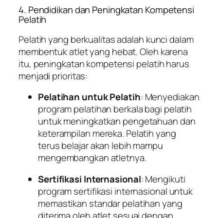
4. Pendidikan dan Peningkatan Kompetensi
Pelatih
Pelatih yang berkualitas adalah kunci dalam
membentuk atlet yang hebat. Oleh karena
itu, peningkatan kompetensi pelatih harus
menjadi prioritas:
Pelatihan untuk Pelatih
: Menyediakan
program pelatihan berkala bagi pelatih
untuk meningkatkan pengetahuan dan
keterampilan mereka. Pelatih yang
terus belajar akan lebih mampu
mengembangkan atletnya.
Sertifikasi Internasional
: Mengikuti
program sertifikasi internasional untuk
memastikan standar pelatihan yang
diterima oleh atlet sesuai dengan