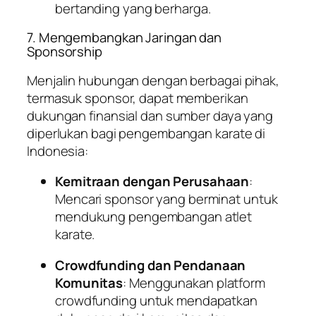
bertanding yang berharga.
7. Mengembangkan Jaringan dan
Sponsorship
Menjalin hubungan dengan berbagai pihak,
termasuk sponsor, dapat memberikan
dukungan finansial dan sumber daya yang
diperlukan bagi pengembangan karate di
Indonesia:
Kemitraan dengan Perusahaan
:
Mencari sponsor yang berminat untuk
mendukung pengembangan atlet
karate.
Crowdfunding dan Pendanaan
Komunitas
: Menggunakan platform
crowdfunding untuk mendapatkan