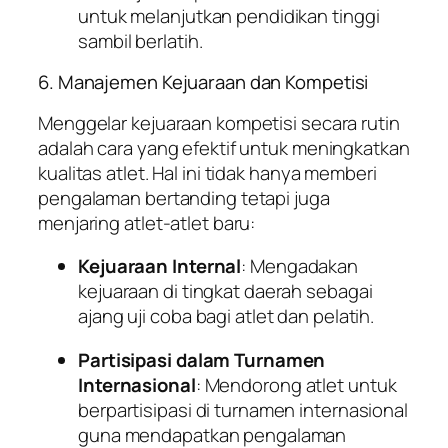
untuk melanjutkan pendidikan tinggi
sambil berlatih.
6. Manajemen Kejuaraan dan Kompetisi
Menggelar kejuaraan kompetisi secara rutin
adalah cara yang efektif untuk meningkatkan
kualitas atlet. Hal ini tidak hanya memberi
pengalaman bertanding tetapi juga
menjaring atlet-atlet baru:
Kejuaraan Internal
: Mengadakan
kejuaraan di tingkat daerah sebagai
ajang uji coba bagi atlet dan pelatih.
Partisipasi dalam Turnamen
Internasional
: Mendorong atlet untuk
berpartisipasi di turnamen internasional
guna mendapatkan pengalaman