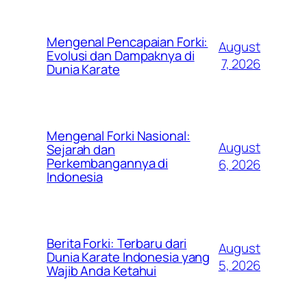
Mengenal Pencapaian Forki:
August
Evolusi dan Dampaknya di
7, 2026
Dunia Karate
Mengenal Forki Nasional:
August
Sejarah dan
Perkembangannya di
6, 2026
Indonesia
Berita Forki: Terbaru dari
August
Dunia Karate Indonesia yang
5, 2026
Wajib Anda Ketahui