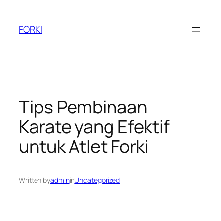
Skip
to
FORKI
content
Tips Pembinaan
Karate yang Efektif
untuk Atlet Forki
Written by
admin
in
Uncategorized