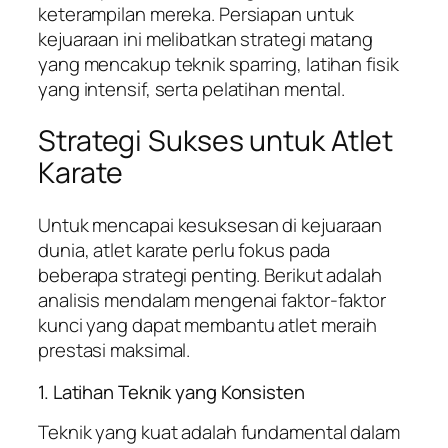
keterampilan mereka. Persiapan untuk
kejuaraan ini melibatkan strategi matang
yang mencakup teknik sparring, latihan fisik
yang intensif, serta pelatihan mental.
Strategi Sukses untuk Atlet
Karate
Untuk mencapai kesuksesan di kejuaraan
dunia, atlet karate perlu fokus pada
beberapa strategi penting. Berikut adalah
analisis mendalam mengenai faktor-faktor
kunci yang dapat membantu atlet meraih
prestasi maksimal.
1. Latihan Teknik yang Konsisten
Teknik yang kuat adalah fundamental dalam