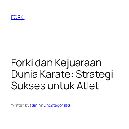
Skip
to
FORKI
content
Forki dan Kejuaraan
Dunia Karate: Strategi
Sukses untuk Atlet
Written by
admin
in
Uncategorized