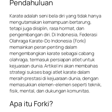
Pendahuluan
Karate adalah seni bela diri yang tidak hanya
mengutamakan kemampuan bertarung,
tetapi juga disiplin, rasa hormat, dan
pengembangan diri. Di Indonesia, Federasi
Olahraga Karate-Do Indonesia (Forki)
memainkan peran penting dalam
mengembangkan karate sebagai cabang
olahraga, termasuk persiapan atlet untuk
kejuaraan dunia. Artikel ini akan membahas
strategi sukses bagi atlet karate dalam
meraih prestasi di kejuaraan dunia, dengan
memasukkan elemen-elemen seperti teknik,
fisik, mental, dan dukungan komunitas.
Apa itu Forki?