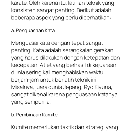
karate. Oleh karena itu, latihan teknik yang
konsisten sangat penting. Berikut adalah
beberapa aspek yang perlu diperhatikan:
a. Penguasaan Kata
Menguasai kata dengan tepat sangat
penting. Kata adalah serangkaian gerakan
yang harus dilakukan dengan ketepatan dan
kecepatan. Atlet yang berhasil di kejuaraan
dunia sering kali menghabiskan waktu
berjam-jam untuk berlatih teknik ini.
Misalnya, juara dunia Jepang, Ryo Kiyuna,
sangat dikenal karena penguasaan katanya
yang sempurna.
b. Pembinaan Kumite
Kumite memerlukan taktik dan strategi yang