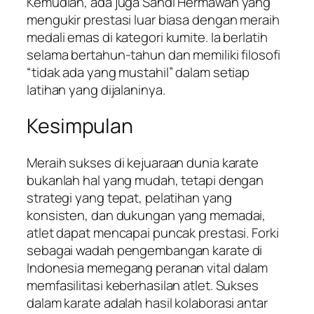
Kemudian, ada juga Sandi Hermawan yang
mengukir prestasi luar biasa dengan meraih
medali emas di kategori kumite. Ia berlatih
selama bertahun-tahun dan memiliki filosofi
“tidak ada yang mustahil” dalam setiap
latihan yang dijalaninya.
Kesimpulan
Meraih sukses di kejuaraan dunia karate
bukanlah hal yang mudah, tetapi dengan
strategi yang tepat, pelatihan yang
konsisten, dan dukungan yang memadai,
atlet dapat mencapai puncak prestasi. Forki
sebagai wadah pengembangan karate di
Indonesia memegang peranan vital dalam
memfasilitasi keberhasilan atlet. Sukses
dalam karate adalah hasil kolaborasi antar