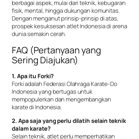
berbagai aspek, mulai dari teknik, kebugaran
fisik, mental, hingga dukungan komunitas.
Dengan menganut prinsip-prinsip di atas,
prospek kesuksesan atlet Indonesia di arena
dunia semakin cerah.
FAQ (Pertanyaan yang
Sering Diajukan)
1. Apa itu Forki?
Forki adalah Federasi Olahraga Karate-Do
Indonesia yang bertugas untuk
mempopulerkan dan mengembangkan
karate di Indonesia.
2. Apa saja yang perlu dilatih selain teknik
dalam karate?
Selain teknik, atlet perlu memperhatikan