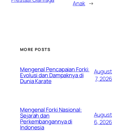
Anak
→
MORE POSTS
Mengenal Pencapaian Forki:
August
Evolusi dan Dampaknya di
7, 2026
Dunia Karate
Mengenal Forki Nasional:
August
Sejarah dan
Perkembangannya di
6, 2026
Indonesia