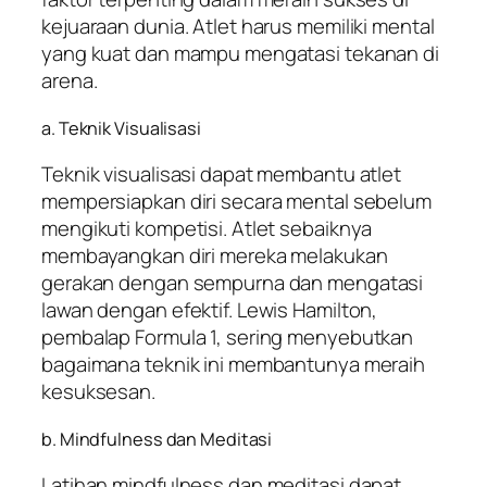
kejuaraan dunia. Atlet harus memiliki mental
yang kuat dan mampu mengatasi tekanan di
arena.
a. Teknik Visualisasi
Teknik visualisasi dapat membantu atlet
mempersiapkan diri secara mental sebelum
mengikuti kompetisi. Atlet sebaiknya
membayangkan diri mereka melakukan
gerakan dengan sempurna dan mengatasi
lawan dengan efektif. Lewis Hamilton,
pembalap Formula 1, sering menyebutkan
bagaimana teknik ini membantunya meraih
kesuksesan.
b. Mindfulness dan Meditasi
Latihan mindfulness dan meditasi dapat