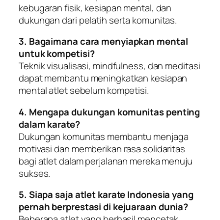
kebugaran fisik, kesiapan mental, dan
dukungan dari pelatih serta komunitas.
3. Bagaimana cara menyiapkan mental
untuk kompetisi?
Teknik visualisasi, mindfulness, dan meditasi
dapat membantu meningkatkan kesiapan
mental atlet sebelum kompetisi.
4. Mengapa dukungan komunitas penting
dalam karate?
Dukungan komunitas membantu menjaga
motivasi dan memberikan rasa solidaritas
bagi atlet dalam perjalanan mereka menuju
sukses.
5. Siapa saja atlet karate Indonesia yang
pernah berprestasi di kejuaraan dunia?
Beberapa atlet yang berhasil mencetak