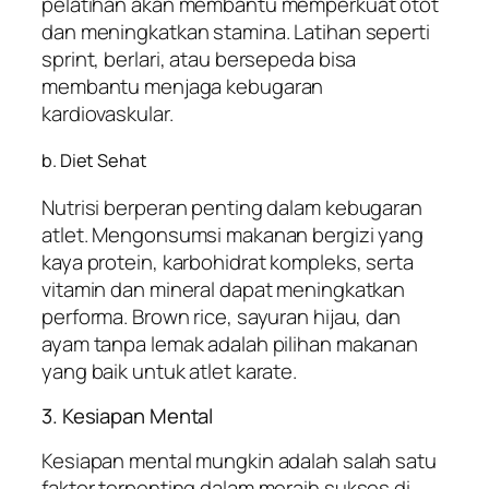
pelatihan akan membantu memperkuat otot
dan meningkatkan stamina. Latihan seperti
sprint, berlari, atau bersepeda bisa
membantu menjaga kebugaran
kardiovaskular.
b. Diet Sehat
Nutrisi berperan penting dalam kebugaran
atlet. Mengonsumsi makanan bergizi yang
kaya protein, karbohidrat kompleks, serta
vitamin dan mineral dapat meningkatkan
performa. Brown rice, sayuran hijau, dan
ayam tanpa lemak adalah pilihan makanan
yang baik untuk atlet karate.
3. Kesiapan Mental
Kesiapan mental mungkin adalah salah satu
faktor terpenting dalam meraih sukses di