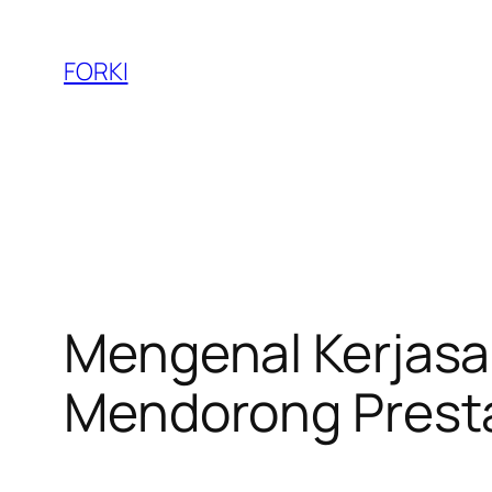
Skip
to
FORKI
content
Mengenal Kerjasa
Mendorong Presta