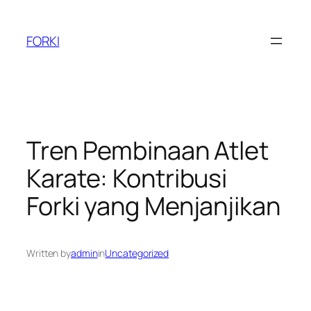
Skip
to
FORKI
content
Tren Pembinaan Atlet
Karate: Kontribusi
Forki yang Menjanjikan
Written by
admin
in
Uncategorized